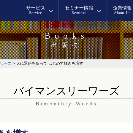
サービス
セミナー情報
企業情報
Service
Seminar
About Us
Books
出版物
ワーズ
>
人は退路を断って はじめて輝きを増す
バイマンスリーワーズ
Bimonthly Words