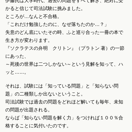
伊藤氏は大学時代、過去の問題をすべて解き、絶対に受
かると信じて司法試験に挑みました。
ところが…なんと不合格。
「これだけ勉強したのに、なぜ落ちたのか…？」
失意のどん底にいたその時、ふと巡り合った一冊の本で
生き方が変わります。
『ソクラテスの弁明 クリトン』（プラトン 著）の一節
にあった、
～死後の世界は二つしかない～という見解を知って、ハ
ッと……。
それは、試験には「知っている問題」と「知らない問
題」の二種類しか出ないということ。
司法試験では過去の問題をどれほど解いても毎年、未知
の問題が出題される。
ならば「知らない問題を解く力」をつければ１００％合
格することに気付いたのです。