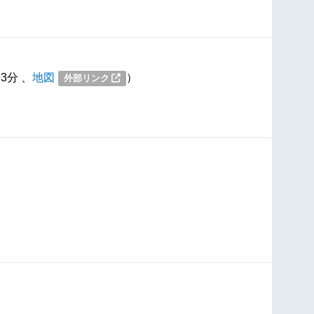
3分 、
地図
）