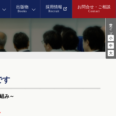
出版物
採用情報
お問合せ・ご相談
Books
Recruit
Contact
文字サイズ
小
中
大
です
り組み～
。