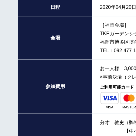
日程
2020年04月20日
［福岡会場］
TKPガーデンシ
会場
福岡市博多区博多
TEL：092-477-1
お一人様 3,0
※事前決済（ク
参加費用
ご利用可能カード
VISA
MASTER
分才 敦史（弊
【中小企業診