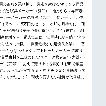
終焉の苦難を乗り越え、躍進を続ける“キャンプ用品
げた“寝具メーカー”（愛知） - 地方から世界市場
ーカーメーカー”の異彩（東京） - 使い手よし、作
本） - 15万円のセーターが10ヶ月待ちに。“働
せた“老舗和菓子企業の遊びごころ”（東京） - 創
 倒産危機から一躍人気店に。江戸時代から続く“老舗
取り組み（大阪） - 倒産危機から超優良企業に。“普
“大手もうならせるクラフトビールメーカー”の取り
の苦手食材を主役にした“ユニーク飲食店”（大阪） -
”（京都） - あえて売り上げを減らす戦略で繁盛
。東北から拡がる“生産者と顧客をつなぐ情報誌”（岩
長がしてきたこと 2．現状を変えたい社長が取り組む