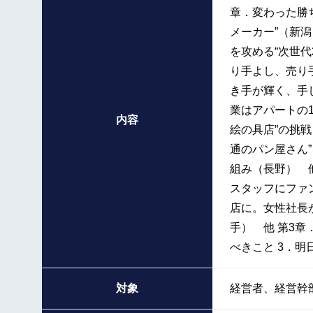
章．変わった勝ち
メーカー”（新潟
を攻める“次世代
り手よし、売り手
き手が輝く、手し
業はアパートの1
内容
絵の具店”の挑戦
通のパン屋さん”
組み（長野） 他
スタッフにファ
店に。女性社長が
手） 他 第3章
べきこと 3．
対象
経営者、経営幹