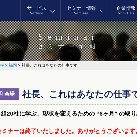
サービス
セミナー情報
企業情報
Service
Seminar
About Us
Seminar
セミナー情報
報
>
福岡
>
社長、これはあなたの仕事です
社長、これはあなたの仕事
岡 会場
組20社に学ぶ、現状を変えるための “6ヶ月” の取
セミナーは終了いたしました。
ありがとうございます