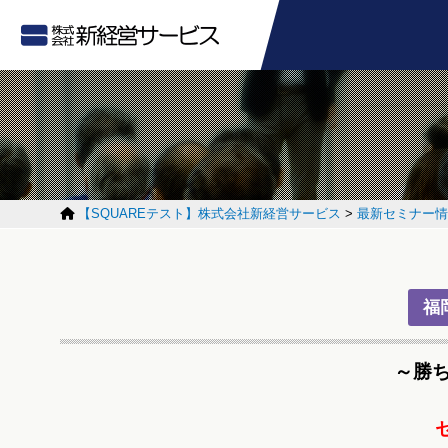
【SQUAREテスト】株式会社新経営サービス
>
最新セミナー情
福
～勝ち