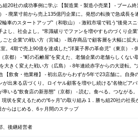
組20社の成功事例に学ぶ 【製造業・製造小売業】 - ブーム
） - 廃業寸前から売上135億円企業に。発想の転換で急成長を遂
2輪車のスタートアップ”（和歌山） - 激戦市場で戦う“後発スニ
よし、社会よし。“常識破りでファンを増やすものづくり企業”（熊
ごと企業”の戦い方（宮城） - 既存商品で顧客層を大幅に拡大さ
室。4期で売上90億を達成した“洋菓子界の革命児”（東京） -
（京都） - “町の石鹸屋”を変えた、老舗企業の老舗らしくない
を大きく変えた戦い方（広島） - 8年連続赤字からの大逆転。
 【飲食・他業種】 - 初出店からわずか5年で23店舗に。自身
ンが出来る店づくり。ロイヤル顧客を増やし続ける“名物ビアバー
率いる“飲食店の新形態”（京都） - 読む。食べる。つながる
．現状を変えるための“6ヶ月”の取り組み 1．勝ち組20社の社
明日からはじめる、6ヶ月間のステップ
部、後継経営者