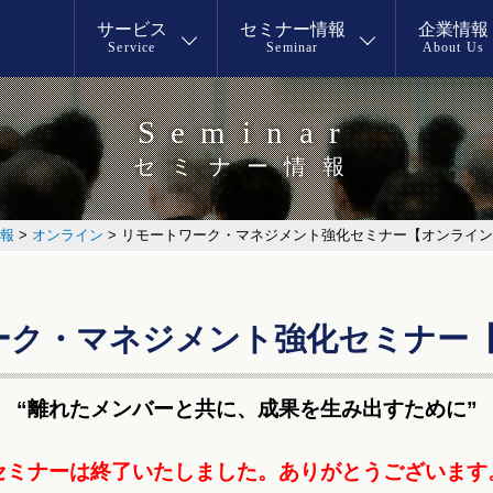
サービス
セミナー情報
企業情報
Service
Seminar
About Us
Seminar
セミナー情報
報
>
オンライン
>
リモートワーク・マネジメント強化セミナー【オンライン
ーク・マネジメント強化セミナー
“離れたメンバーと共に、成果を生み出すために”
セミナーは終了いたしました。
ありがとうございます