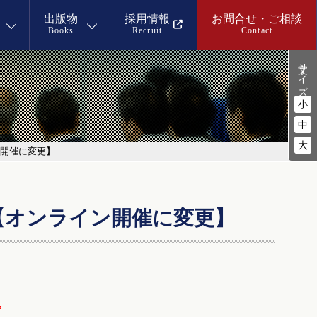
出版物
採用情報
お問合せ・ご相談
Books
Recruit
Contact
文字サイズ
小
中
大
開催に変更】
【オンライン開催に変更】
。