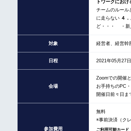
トワークにおけ
チームのルール
に走らない
４．
ど・・・ ・新
対象
経営者、経営幹
日程
2021年05月27日
Zoomでの開催
会場
お手持ちのPC
開催日前々日ま
無料
※事前決済（ク
参加費用
ご利用可能カード