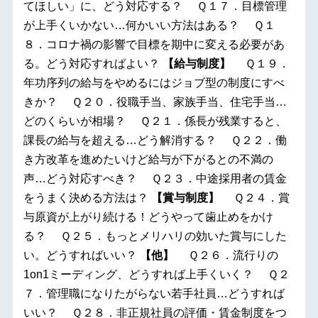
てほしい」に、どう対応する？ Ｑ１７．目標管理
が上手くいかない…何かいい方法はある？ Ｑ１
８．コロナ禍の影響で目標を期中に変える必要があ
る。どう対応すればよい？
【給与制度】
Ｑ１９．
年功序列の給与をやめるにはジョブ型の制度にすべ
きか？ Ｑ２０．役職手当、家族手当、住宅手当…
どのくらいが相場？ Ｑ２１．係長が残業すると、
課長の給与を超える…どう解消する？ Ｑ２２．働
き方改革を進めたいけど給与が下がるとの不満の
声…どう対応すべき？ Ｑ２３．中途採用者の賃金
をうまく決める方法は？
【賞与制度】
Ｑ２４．賞
与原資が上がり続ける！どうやって歯止めをかけ
る？ Ｑ２５．もっとメリハリの効いた賞与にした
い。どうすればいい？
【他】
Ｑ２６．流行りの
1on1ミーディング、どうすれば上手くいく？ Ｑ２
７．管理職になりたがらない若手社員…どうすれば
いい？ Ｑ２８．非正規社員の評価・賃金制度をつ