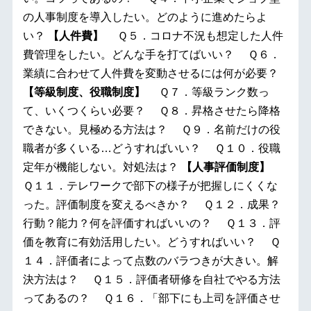
の人事制度を導入したい。どのように進めたらよ
い？
【人件費】
Ｑ５．コロナ不況も想定した人件
費管理をしたい。どんな手を打てばいい？ Ｑ６．
業績に合わせて人件費を変動させるには何が必要？
【等級制度、役職制度】
Ｑ７．等級ランク数っ
て、いくつくらい必要？ Ｑ８．昇格させたら降格
できない。見極める方法は？ Ｑ９．名前だけの役
職者が多くいる…どうすればいい？ Ｑ１０．役職
定年が機能しない。対処法は？
【人事評価制度】
Ｑ１１．テレワークで部下の様子が把握しにくくな
った。評価制度を変えるべきか？ Ｑ１２．成果？
行動？能力？何を評価すればいいの？ Ｑ１３．評
価を教育に有効活用したい。どうすればいい？ Ｑ
１４．評価者によって点数のバラつきが大きい。解
決方法は？ Ｑ１５．評価者研修を自社でやる方法
ってあるの？ Ｑ１６．「部下にも上司を評価させ