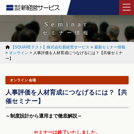
tog
Seminar
セミナー情報
【SQUAREテスト】株式会社新経営サービス
>
最新セミナー情報
>
オンライン
>
人事評価を人材育成につなげるには？【共催セミナ
ー】
オンライン 会場
人事評価を人材育成につなげるには？【共
催セミナー】
～制度設計から運用まで徹底解説～
セミナーは終了いたしました。