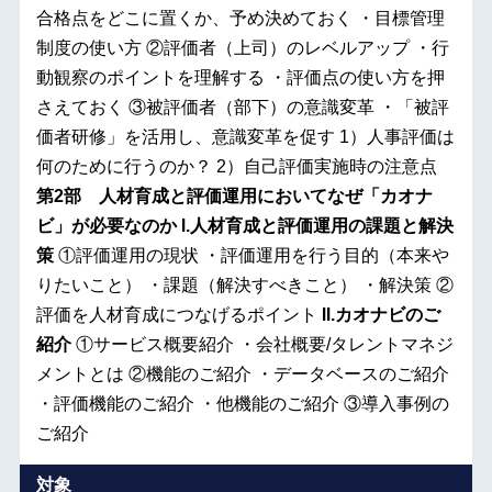
合格点をどこに置くか、予め決めておく ・目標管理
制度の使い方 ②評価者（上司）のレベルアップ ・行
動観察のポイントを理解する ・評価点の使い方を押
さえておく ③被評価者（部下）の意識変革 ・「被評
価者研修」を活用し、意識変革を促す 1）人事評価は
何のために行うのか？ 2）自己評価実施時の注意点
第2部 人材育成と評価運用においてなぜ「カオナ
ビ」が必要なのか
Ⅰ.人材育成と評価運用の課題と解決
策
①評価運用の現状 ・評価運用を行う目的（本来や
りたいこと） ・課題（解決すべきこと） ・解決策 ②
評価を人材育成につなげるポイント
Ⅱ.カオナビのご
紹介
①サービス概要紹介 ・会社概要/タレントマネジ
メントとは ②機能のご紹介 ・データベースのご紹介
・評価機能のご紹介 ・他機能のご紹介 ③導入事例の
ご紹介
対象