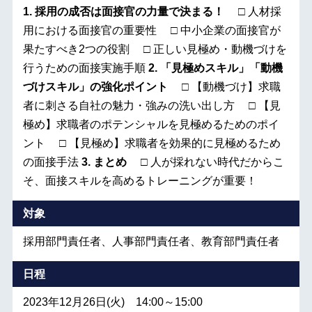
1. 採用の成否は面接官の力量で決まる！
□ 人材採
用における面接官の重要性 □ 中小企業の面接官が
果たすべき2つの役割 □ 正しい見極め・動機づけを
行うための面接実施手順
2. 「見極めスキル」「動機
づけスキル」の強化ポイント
□ 【動機づけ】求職
者に刺さる自社の魅力・強みの洗い出し方 □ 【見
極め】求職者のポテンシャルを見極めるためのポイ
ント □ 【見極め】求職者を効果的に見極めるため
の面接手法
3. まとめ
□ 人が採れない時代だからこ
そ、面接スキルを高めるトレーニングが重要！
対象
採用部門責任者、人事部門責任者、教育部門責任者
日程
2023年12月26日(火) 14:00～15:00