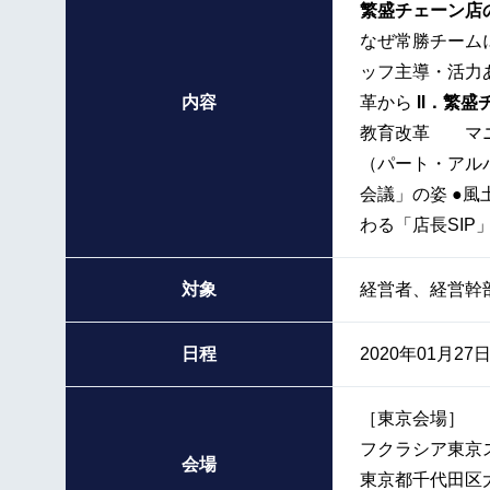
繁盛チェーン店
なぜ常勝チーム
ッフ主導・活力
内容
革から
Ⅱ．繁盛
教育改革 マニ
（パート・アル
会議」の姿 ●
わる「店長SIP
対象
経営者、経営幹
日程
2020年01月27日
［東京会場］
フクラシア東京
会場
東京都千代田区大