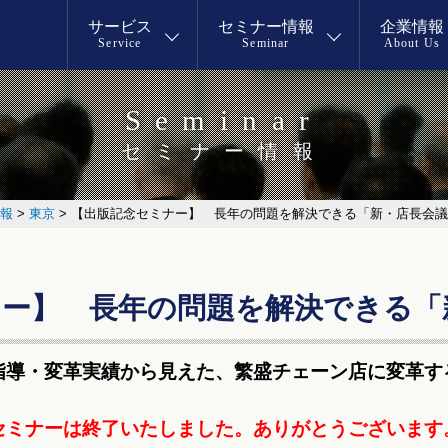
サービス
セミナー情報
企業情報
Service
Seminar
About Us
Seminar
セミナー情報
報
>
東京
>
【出版記念セミナー】 長年の問題を解決できる「新・店長会議
ナー】 長年の問題を解決できる「
指導・変革実績から見えた、繁盛チェーン店に変革す
セミナーは終了いたしました。
ありがとうございます