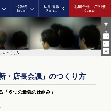
出版物
採用情報
お問合せ・ご相談
Books
Recruit
Contact
文字サイズ
小
中
大
」のつくり方
新・店長会議」のつくり方
る「６つの最強の仕組み」
。