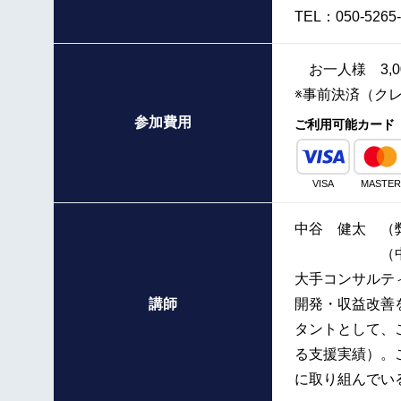
TEL：050-5265-
お一人様 3,0
※事前決済（ク
参加費用
ご利用可能カード
VISA
MASTER
中谷 健太 （
（中小企業
大手コンサルテ
講師
開発・収益改善
タントとして、
る支援実績）。
に取り組んでい