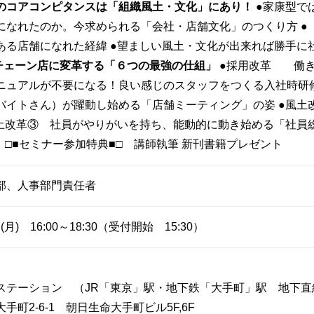
のコアコンピタンスは「組織風土・文化」にあり！
●家康型で
になれたのか。今求められる「会社・店舗文化」のつくり方 ●
ある店舗になれた経緯 ●望ましい風土・文化が出来れば勝手に
チェーン店に変革する「６つの最強の仕組」
●採用改革 働き
ュアルが不要になる！良い感じのスタッフをつくる入社時研修
バイトさん）が躍動し始める「店舗ミーティング」の姿 ●風土
風土改革③ 社員がやりがいを持ち、能動的に動き始める「社員
」 □■セミナー参加特典■□ 講師執筆 新刊書籍プレゼント
部、人事部門責任者
(月) 16:00～18:30（受付開始 15:30）
ステーション （JR「東京」駅・地下鉄「大手町」駅 地下直
手町2-6-1 朝日生命大手町ビル5F,6F