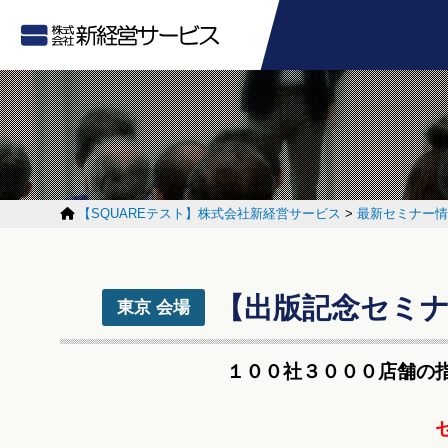
【SQUAREテスト】株式会社新経営サービス
>
最新セミナー情
【出版記念セミ
東京 会場
１００社３０００店舗の